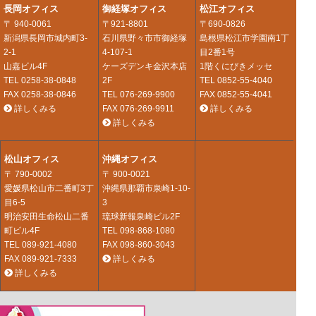
長岡オフィス
御経塚オフィス
松江オフィス
〒 940-0061
〒921-8801
〒690-0826
新潟県長岡市城内町3-
石川県野々市市御経塚
島根県松江市学園南1丁
2-1
4-107-1
目2番1号
山嘉ビル4F
ケーズデンキ金沢本店
1階くにびきメッセ
TEL
0258-38-0848
2F
TEL
0852-55-4040
FAX 0258-38-0846
TEL
076-269-9900
FAX 0852-55-4041
詳しくみる
FAX 076-269-9911
詳しくみる
詳しくみる
松山オフィス
沖縄オフィス
〒 790-0002
〒 900-0021
愛媛県松山市二番町3丁
沖縄県那覇市泉崎1-10-
目6-5
3
明治安田生命松山二番
琉球新報泉崎ビル2F
町ビル4F
TEL
098-868-1080
TEL
089-921-4080
FAX 098-860-3043
FAX 089-921-7333
詳しくみる
詳しくみる