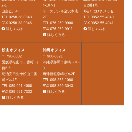
2-1
4-107-1
目2番1号
山嘉ビル4F
ケーズデンキ金沢本店
1階くにびきメッセ
TEL
0258-38-0848
2F
TEL
0852-55-4040
FAX 0258-38-0846
TEL
076-269-9900
FAX 0852-55-4041
詳しくみる
FAX 076-269-9911
詳しくみる
詳しくみる
松山オフィス
沖縄オフィス
〒 790-0002
〒 900-0021
愛媛県松山市二番町3丁
沖縄県那覇市泉崎1-10-
目6-5
3
明治安田生命松山二番
琉球新報泉崎ビル2F
町ビル4F
TEL
098-868-1080
TEL
089-921-4080
FAX 098-860-3043
FAX 089-921-7333
詳しくみる
詳しくみる