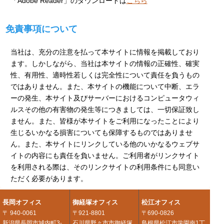
「Adobe Reader」のダウンロードは
こちら
免責事項について
当社は、充分の注意を払って本サイトに情報を掲載しており
ます。しかしながら、当社は本サイトの情報の正確性、確実
性、有用性、適時性若しくは完全性について責任を負うもの
ではありません。また、本サイトの機能について中断、エラ
ーの発生、本サイト及びサーバーにおけるコンピュータウィ
ルスその他の有害物の発生等につきましては、一切保証致し
ません。また、皆様が本サイトをご利用になったことにより
生じるいかなる損害についても保障するものではありませ
ん。また、本サイトにリンクしている他のいかなるウェブサ
イトの内容にも責任を負いません。ご利用者がリンクサイト
を利用される際は、そのリンクサイトの利用条件にも同意い
ただく必要があります。
長岡オフィス
御経塚オフィス
松江オフィス
〒 940-0061
〒921-8801
〒690-0826
新潟県長岡市城内町3-
石川県野々市市御経塚
島根県松江市学園南1丁