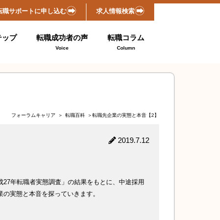
転職サポートに申し込む
求人情報検索
テップ
転職成功者の声
転職コラム
Voice
Column
フォーラムキャリア
＞
転職百科
＞転職先企業の実態と本音【2】
2019.7.12
成27年転職者実態調査」の結果をもとに、中途採用
業の実態と本音を探っていきます。