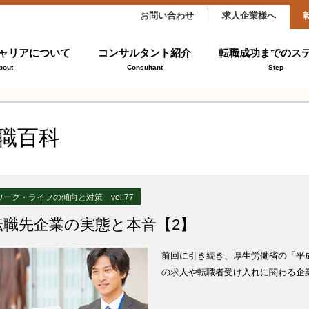
お問い合わせ
求人企業様へ
ャリアについて
コンサルタント紹介
転職成功までのス
bout
Consultant
Step
職百科
ワーク・ライフの傾向と対策 vol.77
転職先企業の実態と本音【2】
前回に引き続き、厚生労働省の「平
の求人や転職者受け入れに関わる企