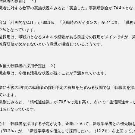
転職者の教育は―？】
職者に対する教育の実施状況をみると「実施した」事業所割合が 74.4％とな
容は「計画的なOJT」が 80.1％、「入職時のガイダンス」が 44.1％、
4.2％となっています。
途採用は、即戦力となるスキルや経験がある前提での採用がメインですが、
教育研修が欠かせないという意識が浸透しているようです。
今後の転職者の採用予定は―？】
職市場は、今後も活発な状況が続くことが予測されています。
業に今後の3年間の転職者の採用予定の有無をたずねる設問では「転職者を採用
ています。
業別にみると、「情報通信業」が 70.5％で最も高く、次いで「生活関連サ－ビ
5.1％となっています。
らに「転職者を採用する予定がある」企業について、新規学卒者との優先順
（33.2％）が、「新規学卒者を優先して採用したい」（12.2％）を上回って