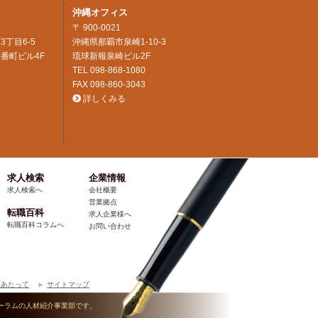
沖縄オフィス
〒 900-0021
3丁目6-5
沖縄県那覇市泉崎1-10-3
番町ビル4F
琉球新報泉崎ビル2F
TEL
098-868-1080
FAX 098-860-3043
詳しくみる
求人検索
企業情報
求人検索へ
会社概要
営業拠点
転職百科
求人企業様へ
転職百科コラムへ
お問い合わせ
にあたって
サイトマップ
ーラムの人材紹介事業部です。