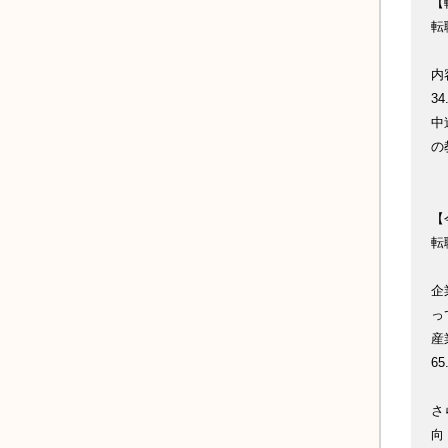
【
転
内
3
中
の
【
転
企
っ
産
6
さ
向