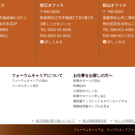
ィス
松江オフィス
松山オフィス
〒690-0826
〒 790-0002
御経塚4-107-1
島根県松江市学園南1丁目2番1号
愛媛県松山市二番町
金沢本店2F
1階くにびきメッセ
明治安田生命松山二
-9900
TEL
0852-55-4040
TEL
089-921-4080
-9911
FAX 0852-55-4041
FAX 089-921-7333
詳しくみる
詳しくみる
フォーラムキャリアについて
お仕事をお探しの方へ
フォーラムキャリアの強み
転職サポートの流れ
コンサルタント紹介
転職Q&A
人材紹介のしくみ
転職サポートに申し込む
履歴書テンプレートをダウンロードする
職務経歴書サンプルを見る
個人情報の取り扱いについて
個人情報保護方針
サイトの利用
フォーラムキャリアは、テンプスタッフフォ