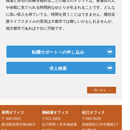
職場と自宅の距離を縮めることの最大のメリットは、家族団らん
や余暇に充てられる時間的なゆとりが生まれることです。どんな
に高い収入を得ていても、時間を買うことはできません。職住近
接ライフスタイルの実現は大都市では難しいかもしれませんが、
地方都市であれば十分に可能です。
転職サポートへの申し込み
求人検索
一覧に戻る ＞
長岡オフィス
御経塚オフィス
松江オフィス
〒 940-0061
〒921-8801
〒690-0826
新潟県長岡市城内町3-
石川県野々市市御経塚
島根県松江市学園南1丁