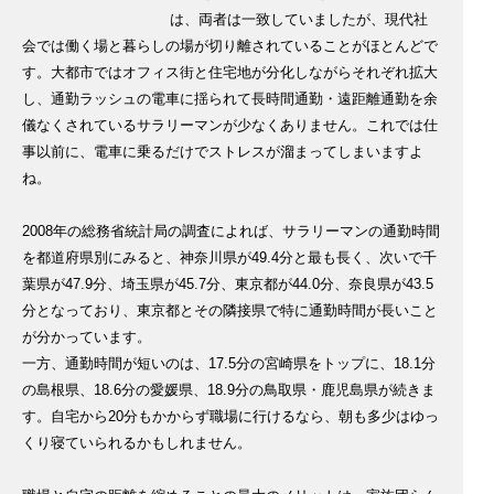
は、両者は一致していましたが、現代社
会では働く場と暮らしの場が切り離されていることがほとんどで
す。大都市ではオフィス街と住宅地が分化しながらそれぞれ拡大
し、通勤ラッシュの電車に揺られて長時間通勤・遠距離通勤を余
儀なくされているサラリーマンが少なくありません。これでは仕
事以前に、電車に乗るだけでストレスが溜まってしまいますよ
ね。
2008年の総務省統計局の調査によれば、サラリーマンの通勤時間
を都道府県別にみると、神奈川県が49.4分と最も長く、次いで千
葉県が47.9分、埼玉県が45.7分、東京都が44.0分、奈良県が43.5
分となっており、東京都とその隣接県で特に通勤時間が長いこと
が分かっています。
一方、通勤時間が短いのは、17.5分の宮崎県をトップに、18.1分
の島根県、18.6分の愛媛県、18.9分の鳥取県・鹿児島県が続きま
す。自宅から20分もかからず職場に行けるなら、朝も多少はゆっ
くり寝ていられるかもしれません。