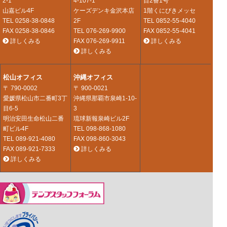
2-1
4-107-1
目2番1号
山嘉ビル4F
ケーズデンキ金沢本店
1階くにびきメッセ
TEL
0258-38-0848
2F
TEL
0852-55-4040
FAX 0258-38-0846
TEL
076-269-9900
FAX 0852-55-4041
詳しくみる
FAX 076-269-9911
詳しくみる
詳しくみる
松山オフィス
沖縄オフィス
〒 790-0002
〒 900-0021
愛媛県松山市二番町3丁
沖縄県那覇市泉崎1-10-
目6-5
3
明治安田生命松山二番
琉球新報泉崎ビル2F
町ビル4F
TEL
098-868-1080
TEL
089-921-4080
FAX 098-860-3043
FAX 089-921-7333
詳しくみる
詳しくみる