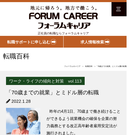
三
正社員の転職ならフォーラムキャリア
転職サポートに申し込む
求人情報検索
転職百科
フォーラムキャリア
＞
転職百科
＞「70歳までの就業」とミドル層の転職
ワーク・ライフの傾向と対策 vol.113
「70歳までの就業」とミドル層の転職
2022.1.28
昨年の4月1日、70歳まで働き続けること
ができるよう就業機会の確保を企業の努
力義務とする改正高年齢者雇用安定法が
施行されました。