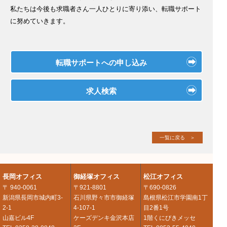
私たちは今後も求職者さん一人ひとりに寄り添い、転職サポート
に努めていきます。
転職サポートへの申し込み
求人検索
一覧に戻る ＞
長岡オフィス
御経塚オフィス
松江オフィス
〒 940-0061
〒921-8801
〒690-0826
新潟県長岡市城内町3-
石川県野々市市御経塚
島根県松江市学園南1丁
2-1
4-107-1
目2番1号
山嘉ビル4F
ケーズデンキ金沢本店
1階くにびきメッセ