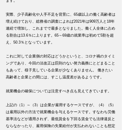
ます。
実際、少子高齢化や人手不足を背景に、65歳以上の働く高齢者は
増え続けており、総務省の調査によれば2021年は909万人と18年
連続で増加し、これまでで最多となりました。働く人全体に占め
る割合は13.6％に上ります。65～69歳の就業率は初めて5割を超
え、50.3％となっています。
これに対して企業側の対応はどうかというと、コロナ禍のタイミ
ングであり、今回の法改正は罰則のない努力義務にとどまること
もあって、様子見している企業が少なくありません。 働きたい
高齢者と企業との間には、すこし温度差があるようです。
就業機会の確保については注意すべき点も見えてきています。
上記の（1）～（3）は企業が雇用するケースですが、（4）（5）
は雇用以外の方法で就業機会を与えるケースです。すなわち労働
基準法などが適用されず、最低賃金を下回る賃金でも法律違反と
ならなかったり、雇用保険の失業給付が支払われないことも想定