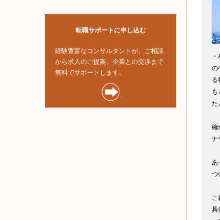
転職サポートに申し込む
経験豊富なコンサルタントが、ご相談
・
から求人のご提案、企業との交渉まで
の
無料でサポートします。
る
も
た
確
ナ
あ
つ
こ
具