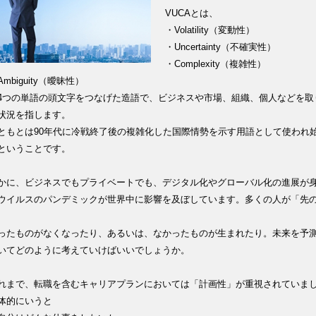
VUCAとは、
・Volatility（変動性）
・Uncertainty（不確実性）
・Complexity（複雑性）
Ambiguity（曖昧性）
4つの単語の頭文字をつなげた造語で、ビジネスや市場、組織、個人などを取
状況を指します。
ともとは90年代に冷戦終了後の複雑化した国際情勢を示す用語として使われ
ということです。
かに、ビジネスでもプライベートでも、デジタル化やグローバル化の進展が身
ウイルスのパンデミックが世界中に影響を及ぼしています。多くの人が「先
ったものがなくなったり、あるいは、なかったものが生まれたり。未来を予
いてどのように考えていけばいいでしょうか。
れまで、転職を含むキャリアプランにおいては「計画性」が重視されていま
体的にいうと