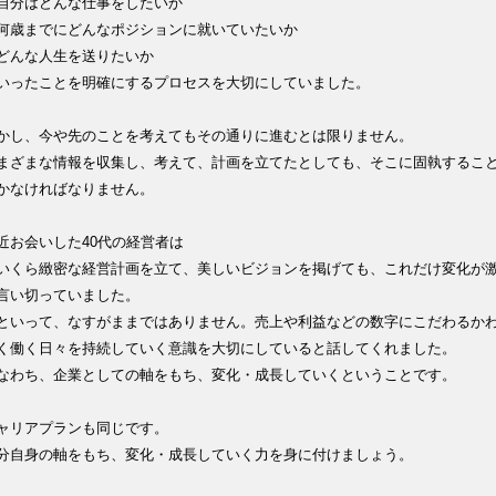
自分はどんな仕事をしたいか
何歳までにどんなポジションに就いていたいか
どんな人生を送りたいか
いったことを明確にするプロセスを大切にしていました。
かし、今や先のことを考えてもその通りに進むとは限りません。
まざまな情報を収集し、考えて、計画を立てたとしても、そこに固執するこ
かなければなりません。
近お会いした40代の経営者は
いくら緻密な経営計画を立て、美しいビジョンを掲げても、これだけ変化が
言い切っていました。
といって、なすがままではありません。売上や利益などの数字にこだわるか
く働く日々を持続していく意識を大切にしていると話してくれました。
なわち、企業としての軸をもち、変化・成長していくということです。
ャリアプランも同じです。
分自身の軸をもち、変化・成長していく力を身に付けましょう。