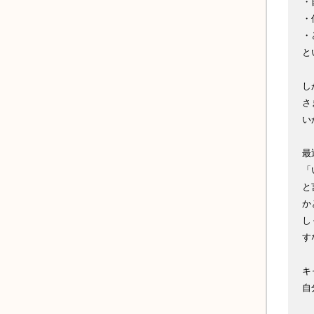
・
・
・
と
し
さ
い
最
「
と
か
し
す
キ
自