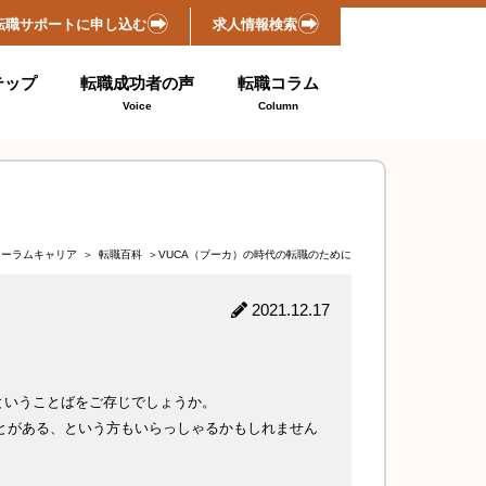
転職サポートに申し込む
求人情報検索
テップ
転職成功者の声
転職コラム
Voice
Column
ォーラムキャリア
＞
転職百科
＞VUCA（ブーカ）の時代の転職のために
2021.12.17
ということばをご存じでしょうか。
とがある、という方もいらっしゃるかもしれません