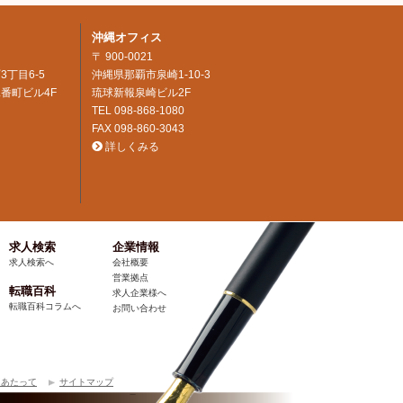
沖縄オフィス
〒 900-0021
3丁目6-5
沖縄県那覇市泉崎1-10-3
番町ビル4F
琉球新報泉崎ビル2F
TEL
098-868-1080
FAX 098-860-3043
詳しくみる
求人検索
企業情報
求人検索へ
会社概要
営業拠点
転職百科
求人企業様へ
転職百科コラムへ
お問い合わせ
にあたって
サイトマップ