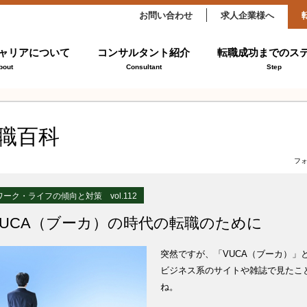
お問い合わせ
求人企業様へ
ャリアについて
コンサルタント紹介
転職成功までのス
bout
Consultant
Step
職百科
フ
ワーク・ライフの傾向と対策 vol.112
VUCA（ブーカ）の時代の転職のために
突然ですが、「VUCA（ブーカ）」
ビジネス系のサイトや雑誌で見たこ
ね。