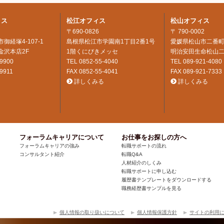
ィス
松江オフィス
松山オフィス
〒690-0826
〒 790-0002
御経塚4-107-1
島根県松江市学園南1丁目2番1号
愛媛県松山市二番町
金沢本店2F
1階くにびきメッセ
明治安田生命松山二
-9900
TEL
0852-55-4040
TEL
089-921-4080
-9911
FAX 0852-55-4041
FAX 089-921-7333
詳しくみる
詳しくみる
フォーラムキャリアについて
お仕事をお探しの方へ
フォーラムキャリアの強み
転職サポートの流れ
コンサルタント紹介
転職Q&A
人材紹介のしくみ
転職サポートに申し込む
履歴書テンプレートをダウンロードする
職務経歴書サンプルを見る
個人情報の取り扱いについて
個人情報保護方針
サイトの利用